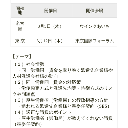
開催
開催日
開催会場
地
名古
3月5日（木）
ウインクあいち
屋
東 京
3月12日（木）
東京国際フォーラム
【テーマ】
（１）社会情勢
・同一労働同一賃金を取り巻く派遣先企業様や
人材派遣会社様の動向
（２）同一労働同一賃金の対応策
・労使協定方式と派遣先均等・均衡方式のリス
クや問題点
（３）厚生労働省（労働局）の行政指導の方針
・狙われる派遣先企業様と準委任契約（SES）
（４）適正な請負のポイント
・厚生労働省（労働局）が教えてくれない請負
（準委任契約）