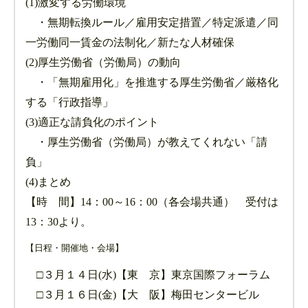
(1)激変する労働環境
・無期転換ルール／雇用安定措置／特定派遣／同
一労働同一賃金の法制化／新たな人材確保
(2)厚生労働省（労働局）の動向
・「無期雇用化」を推進する厚生労働省／厳格化
する「行政指導」
(3)適正な請負化のポイント
・厚生労働省（労働局）が教えてくれない「請
負」
(4)まとめ
【時 間】14：00～16：00（各会場共通） 受付は
13：30より。
【日程・開催地・会場】
□３月１４日(水)【東 京】東京国際フォーラム
□３月１６日(金)【大 阪】梅田センタービル