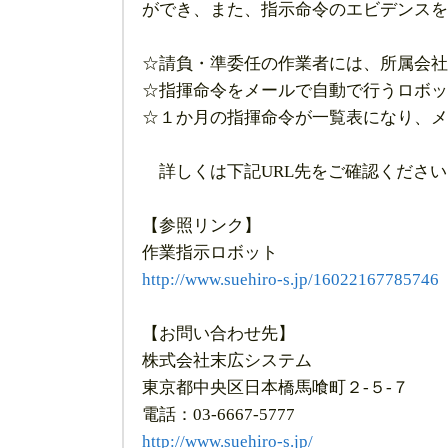
ができ、また、指示命令のエビデンスを
☆請負・準委任の作業者には、所属会社
☆指揮命令をメールで自動で行うロボッ
☆１か月の指揮命令が一覧表になり、メ
詳しくは下記URL先をご確認ください
【参照リンク】
作業指示ロボット
http://www.suehiro-s.jp/16022167785746
【お問い合わせ先】
株式会社末広システム
東京都中央区日本橋馬喰町２-５-７
電話：03-6667-5777
http://www.suehiro-s.jp/