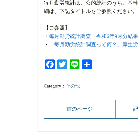
毎月勤労統計は、公的統計のうち、基幹
細は、下記タイトルをご参照ください。
【ご参照】
・
毎月勤労統計調査 令和6年9月分結
・
「毎月勤労統計調査って何？」厚生労
Facebook
Twitter
Line
共
有
Category：
その他
前のページ