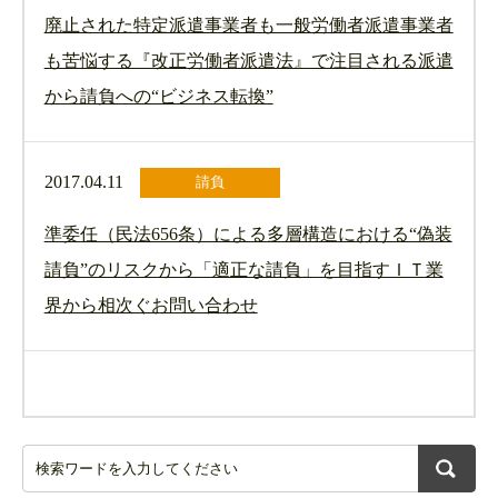
廃止された特定派遣事業者も一般労働者派遣事業者
も苦悩する『改正労働者派遣法』で注目される派遣
から請負への“ビジネス転換”
2017.04.11
請負
準委任（民法656条）による多層構造における“偽装
請負”のリスクから「適正な請負」を目指すＩＴ業
界から相次ぐお問い合わせ