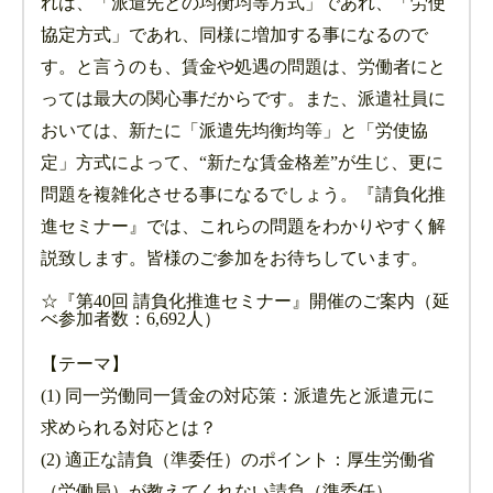
れは、「派遣先との均衡均等方式」であれ、「労使
協定方式」であれ、同様に増加する事になるので
す。と言うのも、賃金や処遇の問題は、労働者にと
っては最大の関心事だからです。また、派遣社員に
おいては、新たに「派遣先均衡均等」と「労使協
定」方式によって、“新たな賃金格差”が生じ、更に
問題を複雑化させる事になるでしょう。『請負化推
進セミナー』では、これらの問題をわかりやすく解
説致します。皆様のご参加をお待ちしています。
☆『第40回 請負化推進セミナー』開催のご案内（延
べ参加者数：6,692人）
【テーマ】
(1) 同一労働同一賃金の対応策：派遣先と派遣元に
求められる対応とは？
(2) 適正な請負（準委任）のポイント：厚生労働省
（労働局）が教えてくれない請負（準委任）