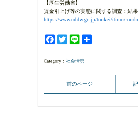
【厚生労働省】
賃金引上げ等の実態に関する調査：結果
https://www.mhlw.go.jp/toukei/itiran/roudo
Facebook
Twitter
Line
共
有
Category：
社会情勢
前のページ