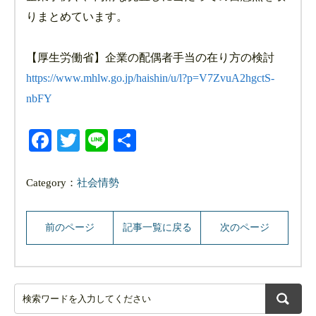
りまとめています。
【厚生労働省】企業の配偶者手当の在り方の検討
https://www.mhlw.go.jp/haishin/u/l?p=V7ZvuA2hgctS-
nbFY
Facebook
Twitter
Line
共
有
Category：
社会情勢
前のページ
記事一覧に戻る
次のページ