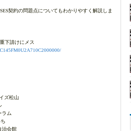
SES契約の問題点についてもわかりやすく解説しま
多重下請けにメス
QOUC145FM0U2A710C2000000/
テイズ松山
ル
ーラム
いち
自治会館