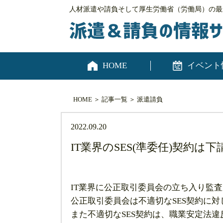
人材派遣や請負そして厚生労働省（労働局）の最
HOME
イベント
HOME
＞
記事一覧
＞
派遣
請負
2022.09.20
IT業界のSES(準委任)契約
IT業界に公正取引委員会の立ち入り監
公正取引委員会は不適切なSES契約に
また不適切なSES契約は、職業安定法