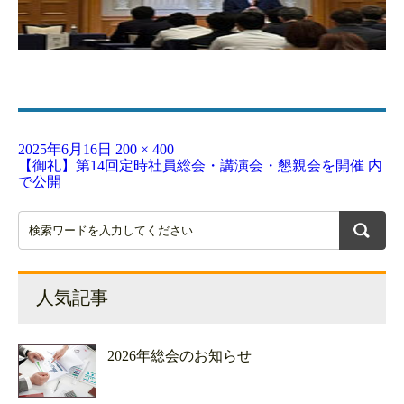
投
2025年6月16日
フ
200 × 400
投
【御礼】第14回定時社員総会・講演会・懇親会を開催
内
稿
ル
で公開
稿
日:
サ
イ
ナ
ズ
ビ
ゲ
ー
シ
人気記事
ョ
ン
2026年総会のお知らせ