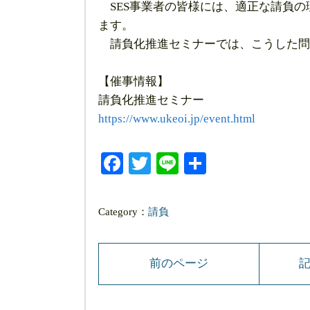
SES事業者の皆様には、適正な請負の
ます。
請負化推進セミナーでは、こうした問
【催事情報】
請負化推進セミナー
https://www.ukeoi.jp/event.html
Facebook
Twitter
Line
共
有
Category：
請負
前のページ