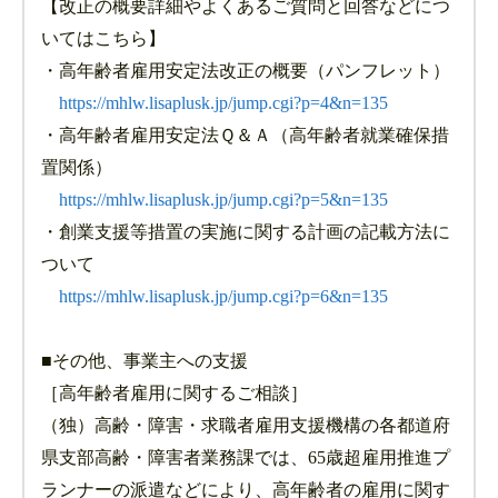
【改正の概要詳細やよくあるご質問と回答などにつ
いてはこちら】
・高年齢者雇用安定法改正の概要（パンフレット）
https://mhlw.lisaplusk.jp/jump.cgi?p=4&n=135
・高年齢者雇用安定法Ｑ＆Ａ（高年齢者就業確保措
置関係）
https://mhlw.lisaplusk.jp/jump.cgi?p=5&n=135
・創業支援等措置の実施に関する計画の記載方法に
ついて
https://mhlw.lisaplusk.jp/jump.cgi?p=6&n=135
■その他、事業主への支援
［高年齢者雇用に関するご相談］
（独）高齢・障害・求職者雇用支援機構の各都道府
県支部高齢・障害者業務課では、65歳超雇用推進プ
ランナーの派遣などにより、高年齢者の雇用に関す