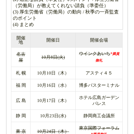
（労働局）が教えてくれない請負（準委任）
(3) 厚生労働省（労働局）の動向 / 秋季の一斉監査
のポイント
(4) まとめ
開催
開催日
開催会場
地
ウインクあいち
名古
*満員
10月8日(火)
屋
御礼
札 幌
10月10日（木）
アスティ４５
福 岡
10月16日（水）
博多バスターミナル
ホテル広島ガーデン
広 島
10月17日（木）
パレス
静 岡
10月23日(水)
静岡商工会議所
東京国際フォーラム
東 京
10月24日（木）