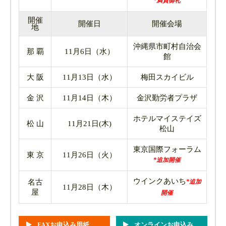
*満員御礼
開催
開催日
開催会場
地
沖縄県市町村自治会
那 覇
11月6日（水）
館
大 阪
11月13日（水）
梅田スカイビル
金 沢
11月14日（木）
金沢勤労者プラザ
ホテルマイステイズ
松 山
11月21日(木)
松山
東京国際フォーラム
東 京
11月26日（火）
*追加開催
ウインクあいち
名古
*追加
11月28日（木）
屋
開催
FAXお申込み用紙
オンラインお申込み