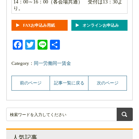
14：00～16：00（各会場共通） 受付は13：30よ
り。
FAXお申込み用紙
オンラインお申込み
Facebook
Twitter
Line
共
有
Category：
同一労働同一賃金
前のページ
記事一覧に戻る
次のページ
人気記事