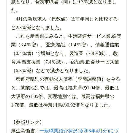
減となり、有効求職者（同）は0.3％減となりまし
た。
4月の新規求人（原数値）は前年同月と比較する
と2.3％減となりました。
これを産業別にみると、生活関連サービス業,娯楽
業（3.4％増）、医療,福祉（1.4％増）、情報通信業
（0.4％増）で増加となり、製造業（7.8％減）、教
育,学習支援業（7.4％減）、宿泊業,飲食サービス業
（6.3％減）などで減少となりました。
都道府県別の有効求人倍率（季節調整値）をみる
と、就業地別では、最高は福井県の1.94倍、最低は
大阪府の1.05倍、受理地別では、最高は福井県の
1.78倍、最低は神奈川県の0.92倍となりました。
【参照リンク】
厚生労働省：
一般職業紹介状況(令和6年4月分)につ