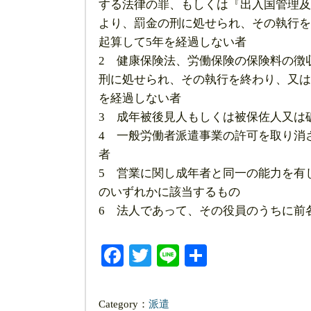
する法律の罪、もしくは『出入国管理及
より、罰金の刑に処せられ、その執行を
起算して5年を経過しない者
2 健康保険法、労働保険の保険料の徴
刑に処せられ、その執行を終わり、又は
を経過しない者
3 成年被後見人もしくは被保佐人又は
4 一般労働者派遣事業の許可を取り消
者
5 営業に関し成年者と同一の能力を有
のいずれかに該当するもの
6 法人であって、その役員のうちに前
Facebook
Twitter
Line
共
有
Category：
派遣