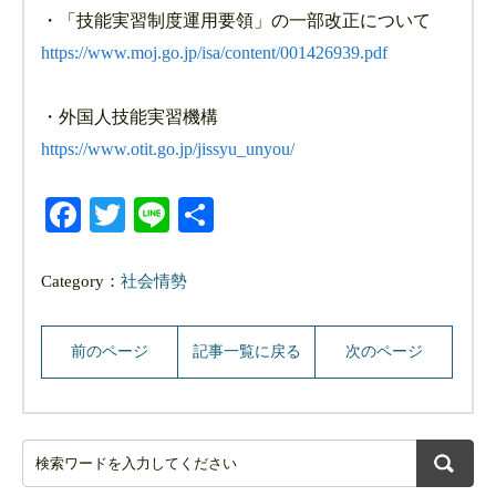
・「技能実習制度運用要領」の一部改正について
https://www.moj.go.jp/isa/content/001426939.pdf
・外国人技能実習機構
https://www.otit.go.jp/jissyu_unyou/
Facebook
Twitter
Line
共
有
Category：
社会情勢
前のページ
記事一覧に戻る
次のページ