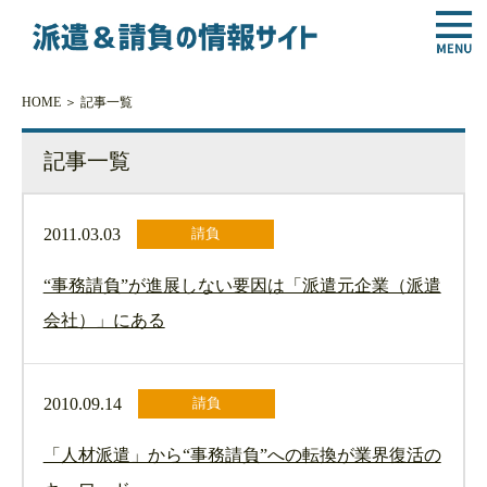
HOME
＞ 記事一覧
記事一覧
2011.03.03
請負
“事務請負”が進展しない要因は「派遣元企業（派遣
会社）」にある
2010.09.14
請負
「人材派遣」から“事務請負”への転換が業界復活の