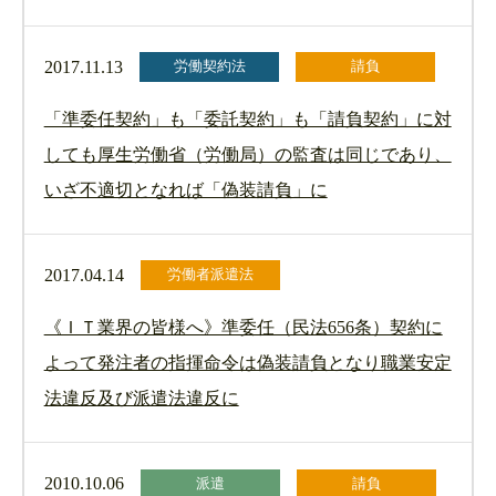
2017.11.13
労働契約法
請負
「準委任契約」も「委託契約」も「請負契約」に対
しても厚生労働省（労働局）の監査は同じであり、
いざ不適切となれば「偽装請負」に
2017.04.14
労働者派遣法
《ＩＴ業界の皆様へ》準委任（民法656条）契約に
よって発注者の指揮命令は偽装請負となり職業安定
法違反及び派遣法違反に
2010.10.06
派遣
請負