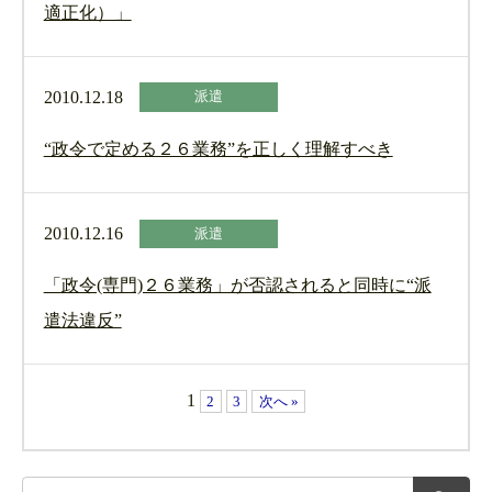
適正化）」
2010.12.18
派遣
“政令で定める２６業務”を正しく理解すべき
2010.12.16
派遣
「政令(専門)２６業務」が否認されると同時に“派
遣法違反”
1
2
3
次へ »