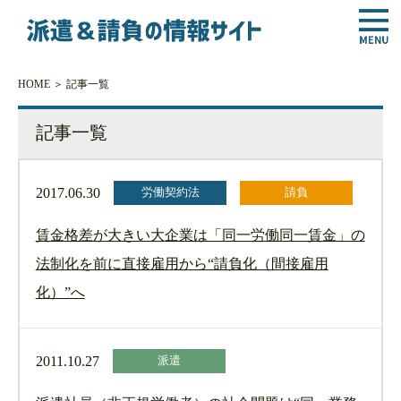
HOME
＞ 記事一覧
記事一覧
2017.06.30
労働契約法
請負
賃金格差が大きい大企業は「同一労働同一賃金」の
法制化を前に直接雇用から“請負化（間接雇用
化）”へ
2011.10.27
派遣